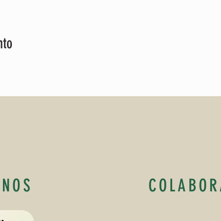
nto
ANOS
COLABOR