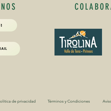
ANOS
COLABOR
1
MAIL
olítica de privacidad
Términos y Condiciones
Avis