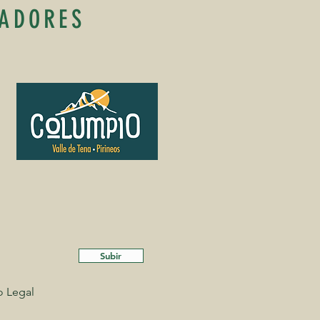
ADORES
Subir
o Legal