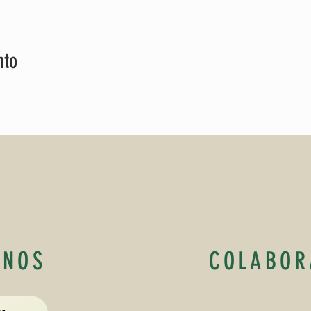
nto
ANOS
COLABOR